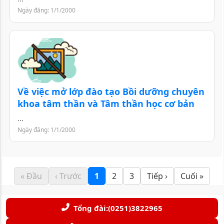
Ngày đăng: 1/1/2000
Về việc mở lớp đào tạo Bồi dưỡng chuyên
khoa tâm thần và Tâm thần học cơ bản
...
Ngày đăng: 1/1/2000
« Đầu
‹ Trước
1
2
3
Tiếp ›
Cuối »
Tổng đài:(0251)3822965