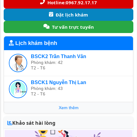
Hotline:0967.92.17.17
Đặt lịch khám
Tư vấn trực tuyến
Lịch khám bệnh
BSCK2 Trần Thanh Vân
Phòng khám: 42
T2 - T6
BSCK1 Nguyễn Thị Lan
Phòng khám: 43
T2 - T6
Xem thêm
Khảo sát hài lòng